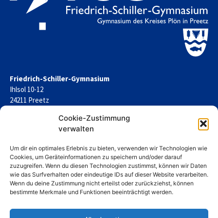
Friedrich-Schiller-Gymnasium
Ihlsol 10-12
24211 Preetz
Schulleitung:
Cookie-Zustimmung
Johanna Arp
verwalten
Öffnungszeiten des Sekretariats:
Um dir ein optimales Erlebnis zu bieten, verwenden wir Technologien wie
Mo -Do: 07.00 – 15.00 Uhr,
Cookies, um Geräteinformationen zu speichern und/oder darauf
zuzugreifen. Wenn du diesen Technologien zustimmst, können wir Daten
Fr: 07.00 – 13.30 Uhr
wie das Surfverhalten oder eindeutige IDs auf dieser Website verarbeiten.
Telefon:
Wenn du deine Zustimmung nicht erteilst oder zurückziehst, können
04342-714
920
bestimmte Merkmale und Funktionen beeinträchtigt werden.
E-Mail:
friedrich-schiller-gymnasium.preetz@schule.landsh.de