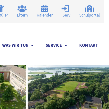
hüler
Eltern
Kalender
iServ
Schulportal
WAS WIR TUN
SERVICE
KONTAKT
WAS WIR TUN
SERVICE
KONTAKT