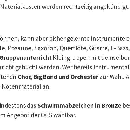
Materialkosten werden rechtzeitig angekündigt.
nnen, kann aber bisher gelernte Instrumente ei
tte, Posaune, Saxofon, Querflöte, Gitarre, E-Bass
Gruppenunterricht
Kleingruppen mit demselben
richt gebucht werden. Wer bereits Instrumentalu
 stehen
Chor, BigBand und Orchester
zur Wahl. A
 Notenmaterial an.
mindestens das
Schwimmabzeichen in Bronze
be
dem Angebot der OGS wählbar.