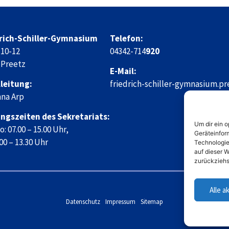
rich-Schiller-Gymnasium
Telefon:
 10-12
04342-714
920
 Preetz
E-Mail:
leitung:
friedrich-schiller-gymnasium.p
na Arp
ngszeiten des Sekretariats:
Um dir ein 
: 07.00 – 15.00 Uhr,
Geräteinfor
.00 – 13.30 Uhr
Technologie
auf dieser W
zurückziehs
Alle a
Datenschutz
Impressum
Sitemap