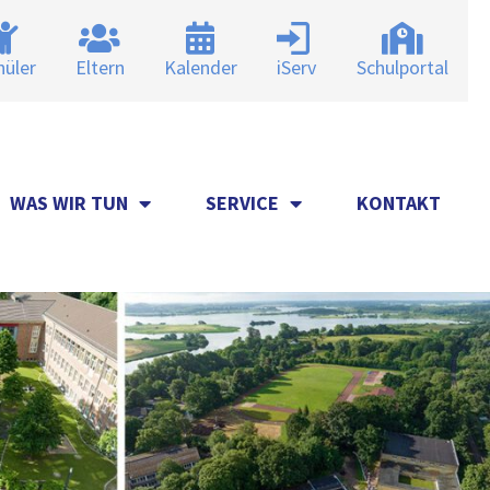
hüler
Eltern
Kalender
iServ
Schulportal
WAS WIR TUN
SERVICE
KONTAKT
WAS WIR TUN
SERVICE
KONTAKT