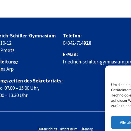
rich-Schiller-Gymnasium
Telefon:
 10-12
04342-714
920
 Preetz
E-Mail:
leitung:
friedrich-schiller-gymnasium.p
na Arp
ngszeiten des Sekretariats:
Um dir ein 
: 07.00 – 15.00 Uhr,
Geräteinfor
.00 – 13.30 Uhr
Technologie
auf dieser W
zurückziehs
Alle a
Datenschutz
Impressum
Sitemap